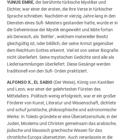
YUNUS EMRE
, der berühmte türkische Mystiker und
Dichter, war einer der ersten, die ihre Verse in türkischer
Sprache schrieben. Nachdem er vierzig Jahre lang in den
Diensten eines Sufi- Meisters gestanden hatte, wurde er in
die Geheimnisse der Mystik eingeweiht und lebte fortan
als Derwisch, als `Bettler´, welchem materieller Besitz
gleichgültig ist, oder bildlich, der seine Armut gegenüber
dem Reichtum Gottes erkennt. Viel ist von seiner Biografie
nicht überliefert. Seine mystischen Gedichte sind alle als
Liedersammlungen überliefert. Diese Gesänge werden
traditionell von den Sufi- Orden praktiziert.
ALFONSO X., EL SABIO
(Der Weise), König von Kastilien
und Leon, war einer der gelehrtesten Fürsten des
Mittelalters. Politisch wenig erfolgreich, war er ein großer
Förderer von Kunst, Literatur und Wissenschaft, dichtete
und schuf juristische, philosophische und astronomische
Werke. In Toledo gründete er eine Übersetzerschule, in der
Juden, Moslems und Christen gemeinsam das arabische,
jüdische und klassisch griechische Wissen für das
christliche Europa übersetzten. Auch veranlasste er die