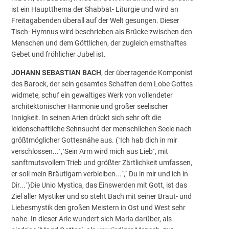
ist ein Hauptthema der Shabbat- Liturgie und wird an
Freitagabenden überall auf der Welt gesungen. Dieser
Tisch- Hymnus wird beschrieben als Brücke zwischen den
Menschen und dem Göttlichen, der zugleich ernsthaftes
Gebet und fröhlicher Jubel ist.
JOHANN SEBASTIAN BACH
, der überragende Komponist
des Barock, der sein gesamtes Schaffen dem Lobe Gottes
widmete, schuf ein gewaltiges Werk von vollendeter
architektonischer Harmonie und großer seelischer
Innigkeit. In seinen Arien drückt sich sehr oft die
leidenschaftliche Sehnsucht der menschlichen Seele nach
größtmöglicher Gottesnähe aus. (`Ich hab dich in mir
verschlossen...´,`Sein Arm wird mich aus Lieb´, mit
sanftmutsvollem Trieb und größter Zärtlichkeit umfassen,
er soll mein Bräutigam verbleiben...´,` Du in mir und ich in
Dir...´)Die Unio Mystica, das Einswerden mit Gott, ist das
Ziel aller Mystiker und so steht Bach mit seiner Braut- und
Liebesmystik den großen Meistern in Ost und West sehr
nahe. In dieser Arie wundert sich Maria darüber, als