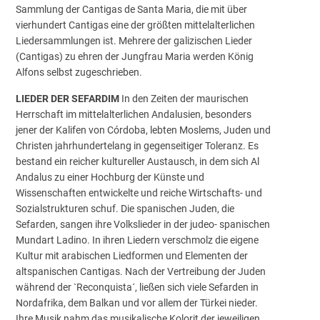
Sammlung der Cantigas de Santa Maria, die mit über
vierhundert Cantigas eine der größten mittelalterlichen
Liedersammlungen ist. Mehrere der galizischen Lieder
(Cantigas) zu ehren der Jungfrau Maria werden König
Alfons selbst zugeschrieben.
LIEDER DER SEFARDIM
In den Zeiten der maurischen
Herrschaft im mittelalterlichen Andalusien, besonders
jener der Kalifen von Córdoba, lebten Moslems, Juden und
Christen jahrhundertelang in gegenseitiger Toleranz. Es
bestand ein reicher kultureller Austausch, in dem sich Al
Andalus zu einer Hochburg der Künste und
Wissenschaften entwickelte und reiche Wirtschafts- und
Sozialstrukturen schuf. Die spanischen Juden, die
Sefarden, sangen ihre Volkslieder in der judeo- spanischen
Mundart Ladino. In ihren Liedern verschmolz die eigene
Kultur mit arabischen Liedformen und Elementen der
altspanischen Cantigas. Nach der Vertreibung der Juden
während der `Reconquista´, ließen sich viele Sefarden in
Nordafrika, dem Balkan und vor allem der Türkei nieder.
Ihre Musik nahm das musikalische Kolorit der jeweiligen