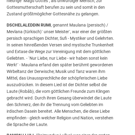
niedrige `Magd Gottes´, als unwürdiger Mensch, zur
Gottesmutterschaft berufen zu sein und somit in den
Zustand größtmöglicher Gottesnähe zu gelangen.
DSCHELALEDDIN RUMI
, genannt Maulana (persisch) /
Mevlana (türkisch)` unser Meister´, war einer der größten
persisch sprachigen Dichter, Sufi - Mystiker und Gelehrten.
In seinen hinreißenden Versen sind mystische Trunkenheit
und Extase die Wege zur Vereinigung mit dem göttlichen
Geliebten. - `Nur Liebe, nur Liebe - wir haben sonst kein
Werk!´ - Maulana erfand den später berühmt gewordenen
Wirbeltanz der Derwische; Musik und Tanz waren ihm
Mittel, das Unaussprechliche der schöpferischen Liebe
auszudrücken. In diesem Lied ist der Dichter selbst die
Laute (Robâb), die vom göttlichen Freunde zum Klingen
gebracht wird. Durch ihren Gesang überwindet die Laute
den Schmerz, den ihr die Trennung vom Geliebten im
irdischen Dasein bereitet. Alle Menschen, die diese Liebe
empfinden - gleich welcher Religion und Nation, verstehen
die Sprache der Laute.