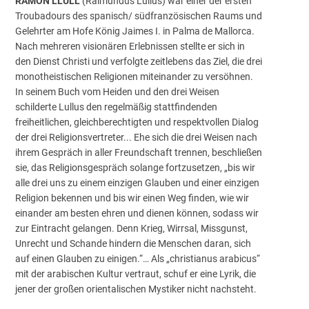
RAMON LLULL
(Raimundus Lullus) war einer der ersten
Troubadours des spanisch/ südfranzösischen Raums und
Gelehrter am Hofe König Jaimes I. in Palma de Mallorca.
Nach mehreren visionären Erlebnissen stellte er sich in
den Dienst Christi und verfolgte zeitlebens das Ziel, die drei
monotheistischen Religionen miteinander zu versöhnen.
In seinem Buch vom Heiden und den drei Weisen
schilderte Lullus den regelmäßig stattfindenden
freiheitlichen, gleichberechtigten und respektvollen Dialog
der drei Religionsvertreter... Ehe sich die drei Weisen nach
ihrem Gespräch in aller Freundschaft trennen, beschließen
sie, das Religionsgespräch solange fortzusetzen, „bis wir
alle drei uns zu einem einzigen Glauben und einer einzigen
Religion bekennen und bis wir einen Weg finden, wie wir
einander am besten ehren und dienen können, sodass wir
zur Eintracht gelangen. Denn Krieg, Wirrsal, Missgunst,
Unrecht und Schande hindern die Menschen daran, sich
auf einen Glauben zu einigen.“… Als „christianus arabicus“
mit der arabischen Kultur vertraut, schuf er eine Lyrik, die
jener der großen orientalischen Mystiker nicht nachsteht.