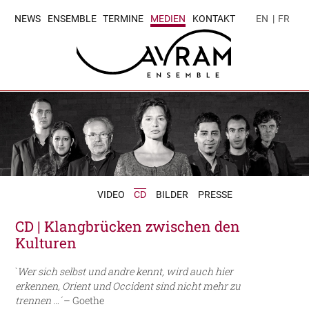
NEWS
ENSEMBLE
TERMINE
MEDIEN
KONTAKT
EN
|
FR
VIDEO
CD
BILDER
PRESSE
CD | Klangbrücken zwischen den
Kulturen
`
Wer sich selbst und andre kennt, wird auch hier
erkennen, Orient und Occident sind nicht mehr zu
trennen …´
– Goethe