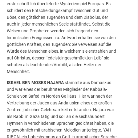
erste schriftlich überlieferte Mysterienspiel Europas. Es
schildert den Entscheidungskampf zwischen Gut und
Böse, den göttlichen Tugenden und dem Diabolus, der
auch in jeder menschlichen Seele stattfindet. Selbst die
Weisen und Propheten wenden sich fragend den
himmlischen Ereignissen zu. Antwort erhalten sie von den
göttlichen Kräften, den Tugenden: Sie verweisen auf die
Würde des Menschenleibes, in welchem sie erstrahlen und
auf Christus, dessen `edelsteingeschmückten Leib´ sie
schufen als leuchtendes Vorbild, als den Heiler der
Menschheit.
ISRAEL BEN MOSES NAJARA
stammte aus Damaskus
und war eines der berühmten Mitglieder der Kabbala-
Schule von Safed im Norden Galiläas. Hier war nach der
Vertreibung der Juden aus Andalusien eines der großen
Zentren jüdischer Gelehrsamkeit entstanden. Najara war
als Rabbi in Gaza tätig und soll an die sechshundert
Hymnen in verschiedenen Sprachen gedichtet haben, die
er gewöhnlich mit arabischen Melodien unterlegte. YAH
RIBON, ein Lobeshymnus an Gott in aramäischer Sprache