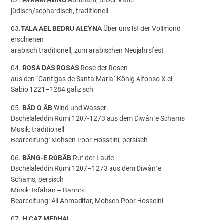
jüdisch/sephardisch, traditionell
03.
TALA AEL BEDRU ALEYNA
Über uns ist der Vollmond
erschienen
arabisch traditionell, zum arabischen Neujahrsfest
04.
ROSA DAS ROSAS
Rose der Rosen
aus den `Cantigas de Santa Maria´ König Alfonso X.el
Sabio 1221–1284 galizisch
05.
BÂD O ÂB
Wind und Wasser
Dschelaleddin Rumi 1207-1273 aus dem Diwân´e Schams
Musik: traditionell
Bearbeitung: Mohsen Poor Hosseini, persisch
06.
BÂNG-E ROBÂB
Ruf der Laute
Dschelaleddin Rumi 1207–1273 aus dem Diwân´e
Schams, persisch
Musik: Isfahan – Barock
Bearbeitung: Ali Ahmadifar, Mohsen Poor Hosseini
07.
HICAZ MEDHAL