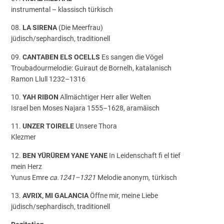
instrumental – klassisch türkisch
08.
LA SIRENA
(Die Meerfrau)
jüdisch/sephardisch, traditionell
09.
CANTABEN ELS OCELLS
Es sangen die Vögel
Troubadourmelodie: Guiraut de Bornelh, katalanisch
Ramon Llull 1232–1316
10.
YAH RIBON
Allmächtiger Herr aller Welten
Israel ben Moses Najara 1555–1628, aramäisch
11.
UNZER TOIRELE
Unsere Thora
Klezmer
12.
BEN YÜRÜREM YANE YANE
In Leidenschaft fi el tief
mein Herz
Yunus Emre
ca.1241–1321
Melodie anonym
,
türkisch
13.
AVRIX, MI GALANCIA
Öffne mir, meine Liebe
jüdisch/sephardisch, traditionell